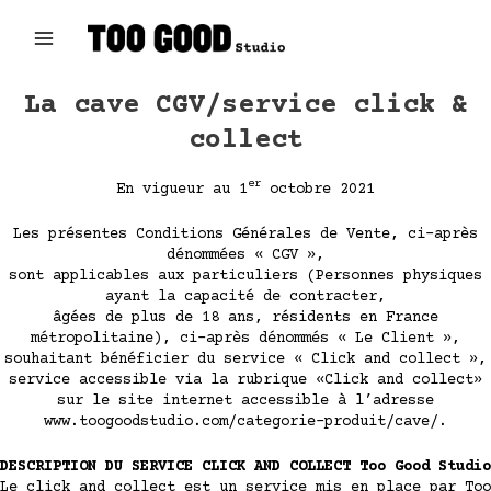
Aller
au
contenu
Main
Menu
La cave CGV/service click &
collect
er
En vigueur au 1
octobre 2021
Les présentes Conditions Générales de Vente, ci-après
dénommées « CGV »,
sont applicables aux particuliers (Personnes physiques
ayant la capacité de contracter,
âgées de plus de 18 ans, résidents en France
métropolitaine), ci-après dénommés « Le Client »,
souhaitant bénéficier du service « Click and collect »,
service accessible via la rubrique «Click and collect»
sur le site internet accessible à l’adresse
www.toogoodstudio.com/categorie-produit/cave/.
DESCRIPTION DU SERVICE CLICK AND COLLECT Too Good Studio
Le click and collect est un service mis en place par Too