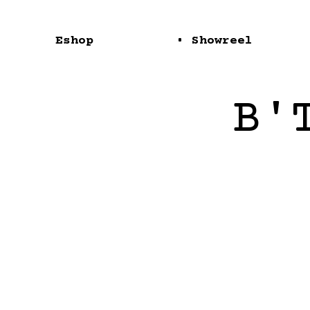
Aller
au
contenu
Eshop
• Showreel
B'