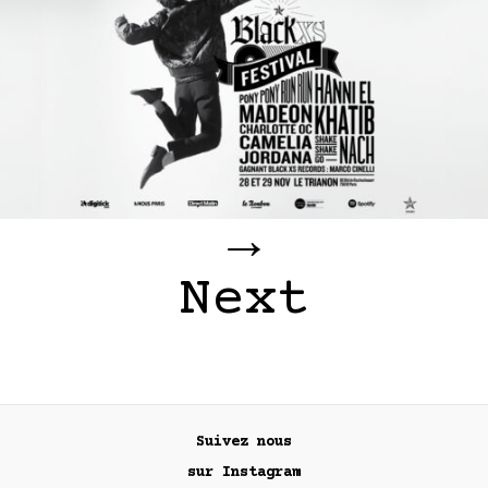
→
Next
Suivez nous
sur Instagram